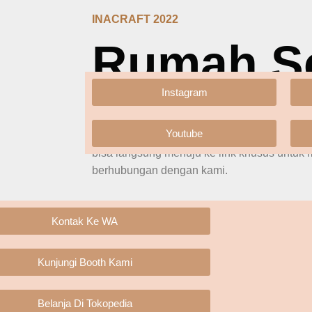
INACRAFT 2022
Rumah S
Instagram
Cendrawasih Hall - No.66
Youtube
Kami adalah anggota dari BPD Asephi Banten.
bisa langsung menuju ke link khusus untu
berhubungan dengan kami.
Follow Social Media Kami :
Kontak Ke WA
Kunjungi Booth Kami
Belanja Di Tokopedia