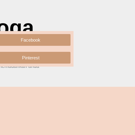
oga
Facebook
Pinterest
 Pada Inacraft kali ini, anda
k memudahkan anda